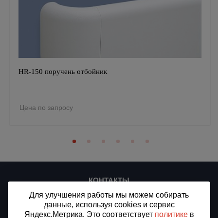
HR-150 поручень отбойник
Цена по запросу
КОНТАКТЫ
Для улучшения работы мы можем собирать
ООО «СТ-ПЛЮС»
ИНН/КПП 7716912875/773301001
данные, используя cookies и сервис
ОГРН 1187746509994
Яндекс.Метрика. Это соответствует
политике
в