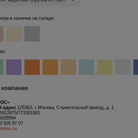
тра в наличие на складе:
аз:
 компании
ЛЮС»
 адрес
125363, г. Москва, Строительный проезд, д. 1
6912875/773301001
6509994
0 505 97 07
inbox.ru