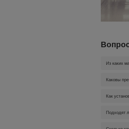
Вопро
Из каких м
Каковы пре
Как устано
Подходят л
Сколько ст