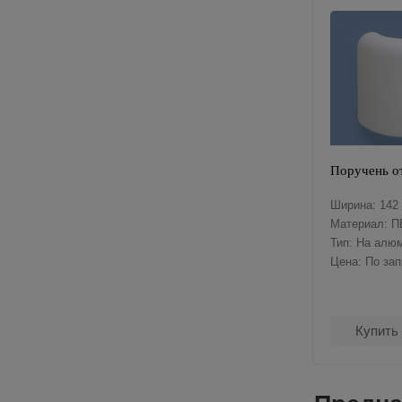
Поручень о
Ширина: 142
Материал: П
Тип: На алю
Цена: По за
Купить