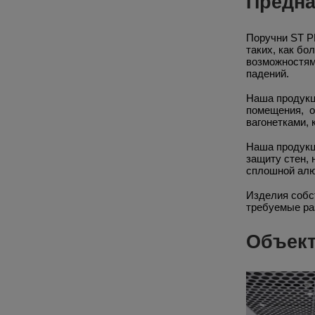
Предн
Поручни ST P
таких, как бо
возможностям
падений.
Наша продукц
помещения, о
вагонетками, 
Наша продукц
защиту стен,
сплошной алю
Изделия собс
требуемые р
Объект