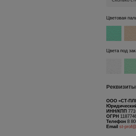
Цветовая пали
Цвета под зак
Реквизиты
ООО «СТ-П
Юридический
ИНН/КПП
771
ОГРН
118774
Телефон
8 80
Email
st-prof@