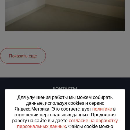
Показать еще
КОНТАКТЫ
Для улучшения работы мы можем собирать
ООО «СТ-ПЛЮС»
данные, используя cookies и сервис
ИНН/КПП 7716912875/773301001
ОГРН 1187746509994
Яндекс.Метрика. Это соответствует
политике
в
отношении персональных данных. Продолжая
Москва, Пресненская набережная, д.12, этаж 67, офис 22
работу на сайте вы даёте
согласие на обработку
персональных данных
. Файлы cookie можно
Тел.:
8 (800) 505-97-07