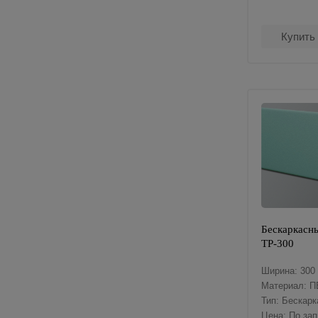
Купить
Бескаркасны
ТР-300
Ширина: 300
Материал: П
Тип: Бескар
Цена: По за