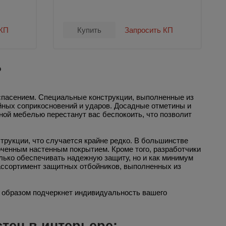
 КП
Купить
Запросить КП
?
спасением. Специальные конструкции, выполненные из
йных соприкосновений и ударов. Досадные отметины и
ной мебелью перестанут вас беспокоить, что позволит
трукции, что случается крайне редко. В большинстве
рченным настенным покрытием. Кроме того, разработчики
олько обеспечивать надежную защиту, но и как минимум
 ассортимент защитных отбойников, выполненных из
м образом подчеркнет индивидуальность вашего