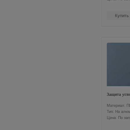
Купить
Защита угло
Материал: П
Тип: На алю
Цена: По за