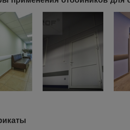
ы применения отбойников для с
фикаты