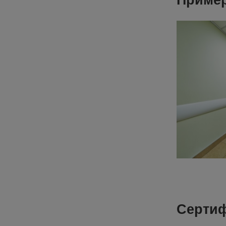
Пример
Серти