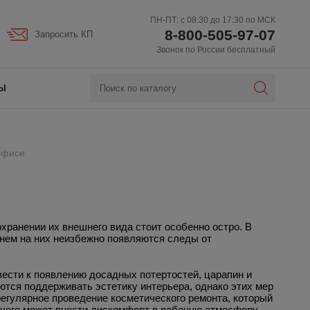
ПН-ПТ: с 08:30 до 17:30 по МСК
8-800-505-97-07
Запросить КП
Звонок по России бесплатный
Ы
офисе
хранении их внешнего вида стоит особенно остро. В
нем на них неизбежно появляются следы от
ести к появлению досадных потертостей, царапин и
тся поддерживать эстетику интерьера, однако этих мер
егулярное проведение косметического ремонта, который
очего может внести дискомфорт в рабочую атмосферу.