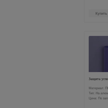
Купить
Защита угл
Материал: П
Тип: На алю
Цена: По за