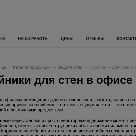
ВКА
НАШИ РАБОТЫ
ЦЕНЫ
ОТЗЫВЫ
КОНТАКТ
ица
Каталог продукции
Защита стен
Отбойники для стен в 
йники для стен в офисе
 офисных помещениях, где постоянно кипит работа, вопрос о со
енных причин внешний вид стен заметно ухудшается — со време
ний с различными предметами.
ные перестановки и просто неосторожное движение может прив
Конечно, ответственные сотрудники собственными силами пытаю
 Кардинально избавиться от накопившихся проблем позволяет р
требует определенных материальных затрат и помимо всего пр