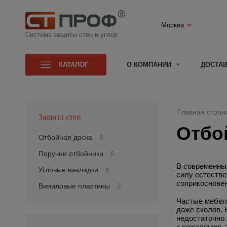
Москва
Система защиты стен и углов
КАТАЛОГ
О КОМПАНИИ
ДОСТА
Главная стран
Защита стен
Отбо
Отбойная доска
9
Поручни отбойники
6
В современных
Угловые накладки
4
силу естеств
соприкоснове
Виниловые пластины
2
Частые мебель
даже сколов. 
недостаточно.
к сожалению, 