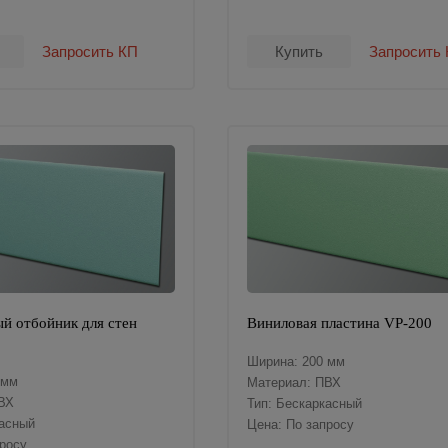
Запросить КП
Купить
Запросить
й отбойник для стен
Виниловая пластина VP-200
Ширина: 200 мм
 мм
Материал: ПВХ
ВХ
Тип: Бескаркасный
касный
Цена: По запросу
просу