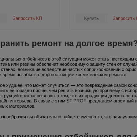
Запросить КП
Купить
Запросить
хранить ремонт на долгое время
ециальных отбойников в этой ситуации может стать настоящим 
стика или резины обеспечат необходимую защиту стен от случа
 стенах, возникшие вследствие частых соприкосновений с офис
е время позабыть о дорогостоящем косметическом ремонте.
ое худшее, что может случиться — это повреждение самой конс
нить ее гораздо проще, чем решить возникшую проблему с испо
трукций прекрасно знают о том, что их продукция должна не т
изайн интерьера. В связи с этим ST PROF предлагаем огромный
ных материалов.
разнообразия вы обязательно найдете именно то, что наилучши