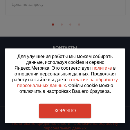
Цена по запросу
КОНТАКТЫ
Для улучшения работы мы можем собирать
ООО «СТ-ПЛЮС»
данные, используя cookies и сервис
ИНН/КПП 7716912875/773301001
ОГРН 1187746509994
Яндекс.Метрика. Это соответствует
политике
в
отношении персональных данных. Продолжая
Москва, Пресненская набережная, д.12, этаж 67, офис 22
работу на сайте вы даёте
согласие на обработку
персональных данных
. Файлы cookie можно
Тел.:
8 (800) 505-97-07
E-mail:
st-prof@inbox.ru
отключить в настройках Вашего браузера.
ХОРОШО
2012 - 2026 © «СТПРОФ» - Защитные отбойники для стен в
Москве
Политика конфидениальности
|
Согласие на обработку
персональных данных