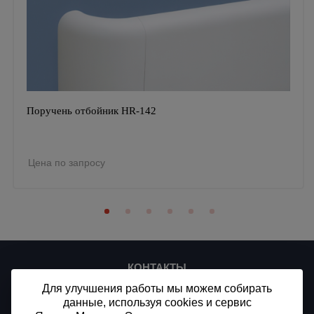
Поручень отбойник HR-142
Цена по запросу
КОНТАКТЫ
Для улучшения работы мы можем собирать
ООО «СТ-ПЛЮС»
ИНН/КПП 7716912875/773301001
данные, используя cookies и сервис
ОГРН 1187746509994